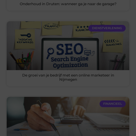
Onderhoud in Druten: wanneer ga je naar de garage?
DIENSTVERLENING
De groei van je bedrijf met een online marketeer in
Nijmegen
FINANCIEEL