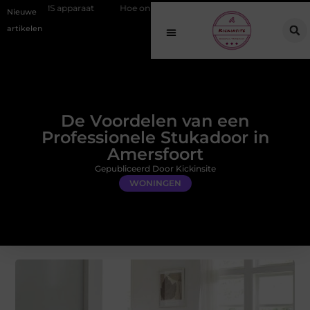
paraat
Hoe online vindbaarheid verandert in 2026
Van het Oude 
Nieuwe
artikelen
De Voordelen van een
Professionele Stukadoor in
Amersfoort
Gepubliceerd Door Kickinsite
WONINGEN