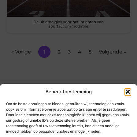
De ultieme gids voor het inrichten van
sportaccommodaties
« Vorige
1
2
3
4
5
Volgende »
Beheer toestemming
Om de beste ervaringen te bieden, gebruiken wij technologieën zoals
cookies om informatie over je apparaat op te slaan en/of te raadplegen.
Door in te stemmen met deze technologieën kunnen wij gegevens zoals
kickinsite.nl – Echt, eerlijk, alles wat telt.
surfgedrag of unieke ID's op deze site verwerken. Als je geen
toestemming geeft of uw toestemming intrekt, kan dit een nadelige
invloed hebben op bepaalde functies en mogelijkheden.
Een verzameling van blogs en artikelen die