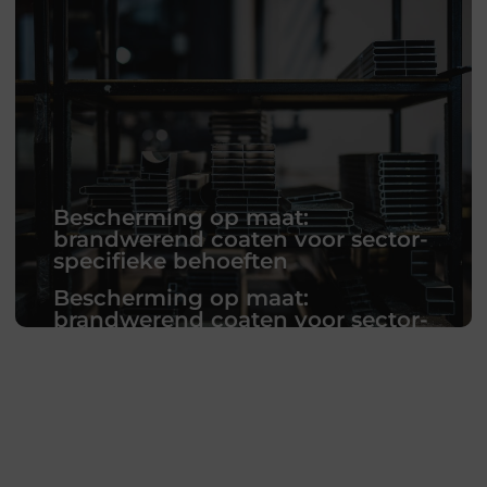
Bescherming op maat:
brandwerend coaten voor sector-
specifieke behoeften
Bescherming op maat:
brandwerend coaten voor sector-
specifieke behoeften
In verschillende industrieën zijn de
vereisten voor brandveiligheid vaak uiterst
specifiek, afhankelijk van het functionele
risico en de
gebouwstructuur. Brandwerend