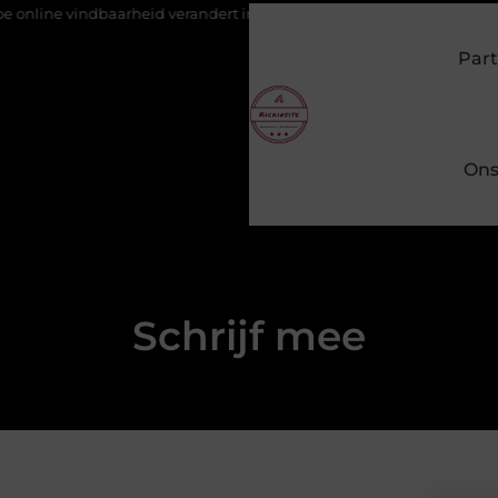
ndbaarheid verandert in 2026
Van het Oude Dorp tot de Gouden D
Part
Ons
Schrijf mee