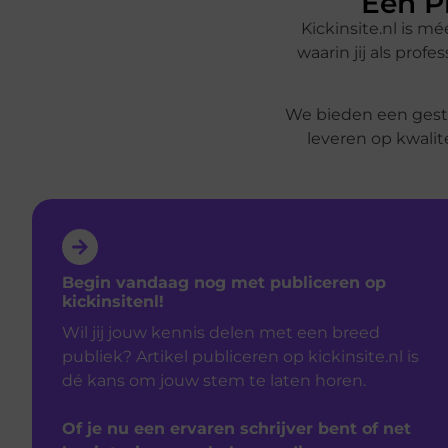
Een P
Kickinsite.nl is m
waarin jij als prof
We bieden een gestro
leveren op kwalit
Begin vandaag nog met publiceren op
kickinsitenl!
Wil jij jouw kennis delen met een breed
publiek? Artikel publiceren op kickinsite.nl is
dé kans om jouw stem te laten horen.
Of je nu een ervaren schrijver bent of net