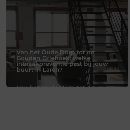
Van het Oude Dorp tot de
Gouden Driehoek: welke
inbraakpreventie past bij jouw
buurt in Laren?
Van het Oude Dorp tot de
Gouden Driehoek: welke
inbraakpreventie past bij jouw
buurt in Laren?
Laren staat bekend om zijn karakteristieke
dorpskern, exclusieve villa’s en groene
woonomgeving. Toch verschillen de