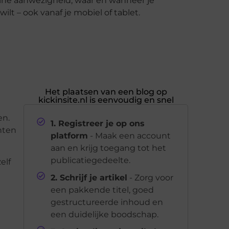
line aanwezigheid, waar en wanneer je
wilt – ook vanaf je mobiel of tablet.
Het plaatsen van een blog op
kickinsite.nl is eenvoudig en snel
en.
1. Registreer je op ons
anten
platform
- Maak een account
aan en krijg toegang tot het
publicatiegedeelte.
elf
2. Schrijf je artikel
- Zorg voor
een pakkende titel, goed
gestructureerde inhoud en
een duidelijke boodschap.