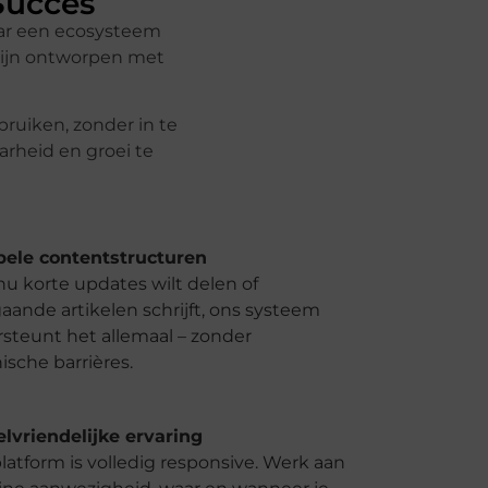
Succes
naar een ecosysteem
s zijn ontworpen met
bruiken, zonder in te
arheid en groei te
bele contentstructuren
 nu korte updates wilt delen of
aande artikelen schrijft, ons systeem
steunt het allemaal – zonder
ische barrières.
lvriendelijke ervaring
latform is volledig responsive. Werk aan