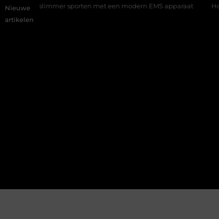
: slimmer sporten met een modern EMS apparaat
Hoe online vi
Nieuwe
artikelen