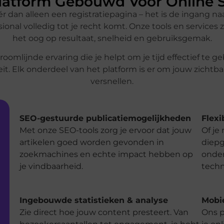
latform Gebouwd Voor Online 
éér dan alleen een registratiepagina – het is de ingang 
essional volledig tot je recht komt. Onze tools en service
het oog op resultaat, snelheid en gebruiksgemak.
omlijnde ervaring die je helpt om je tijd effectief te ge
eit. Elk onderdeel van het platform is er om jouw zichtba
versnellen.
SEO-gestuurde publicatiemogelijkheden
Flexi
Met onze SEO-tools zorg je ervoor dat jouw
Of je
artikelen goed worden gevonden in
diepg
zoekmachines en echte impact hebben op
onder
je vindbaarheid.
techn
Ingebouwde statistieken & analyse
Mobie
Zie direct hoe jouw content presteert. Van
Ons p