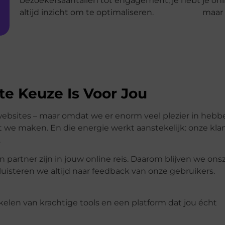
bezoekersaantallen tot engagement, je hebt
je on
altijd inzicht om te optimaliseren.
maar 
te Keuze Is Voor Jou
 websites – maar omdat we er enorm veel plezier in hebb
wat we maken. En die energie werkt aanstekelijk: onze kl
.
 partner zijn in jouw online reis. Daarom blijven we onsz
uisteren we altijd naar feedback van onze gebruikers.
len van krachtige tools en een platform dat jou écht