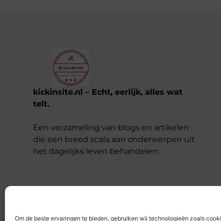
woonwijken binnen Laren sterk van elkaar.
Een woning in het Oude Dorp vraagt vaak
om een andere aanpak dan een
Lees verder
kickinsite.nl – Echt, eerlijk, alles wat
telt.
Een verzameling van blogs en artikelen
die een breed scala aan onderwerpen uit
het dagelijks leven behandelen.
Om de beste ervaringen te bieden, gebruiken wij technologieën zoals cook