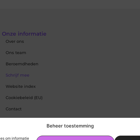
coaten biedt een flexibele oplossing die
niet alleen voldoet aan de hoge eisen van
verschillende sectoren, maar
Onze informatie
Lees verder
Over ons
Ons team
Beroemdheden
Schrijf mee
Website index
Cookiebeleid (EU)
Contact
Partners
Beheer toestemming
Uit De Media
ies om informatie