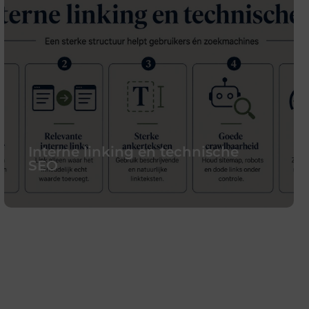
Interne linking en technische
SEO
Interne linking en technische
SEO
Interne linking lijkt op het eerste gezicht
een eenvoudige SEO-taak: je plaatst links
van de ene pagina naar de andere pagina