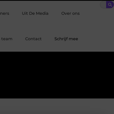
riehoek: welke inbraakpreventie past bij jouw buurt in Laren?
ners
Uit De Media
Over ons
 team
Contact
Schrijf mee