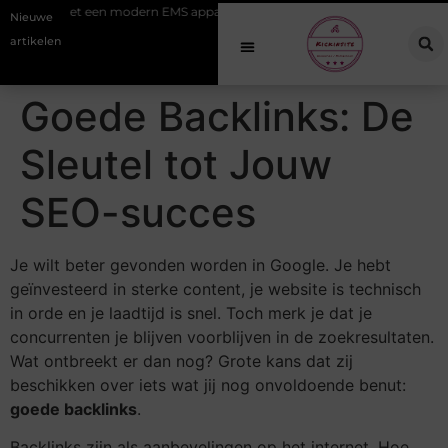
rten met een modern EMS apparaat
Hoe online vindbaarheid verandert
Nieuwe
artikelen
Goede Backlinks: De
Sleutel tot Jouw
SEO-succes
Je wilt beter gevonden worden in Google. Je hebt
geïnvesteerd in sterke content, je website is technisch
in orde en je laadtijd is snel. Toch merk je dat je
concurrenten je blijven voorblijven in de zoekresultaten.
Wat ontbreekt er dan nog? Grote kans dat zij
beschikken over iets wat jij nog onvoldoende benut:
goede backlinks
.
Backlinks zijn als aanbevelingen op het internet. Hoe