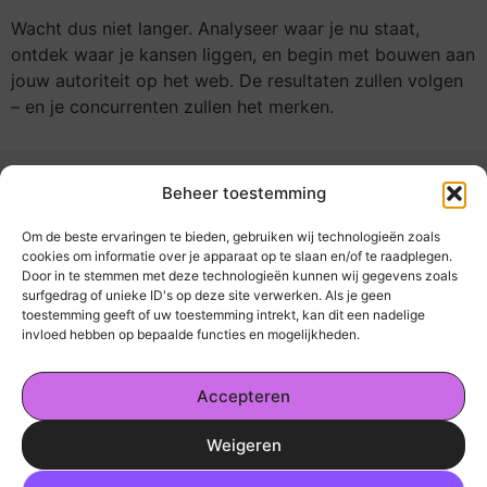
Wacht dus niet langer. Analyseer waar je nu staat,
ontdek waar je kansen liggen, en begin met bouwen aan
jouw autoriteit op het web. De resultaten zullen volgen
– en je concurrenten zullen het merken.
Beheer toestemming
Om de beste ervaringen te bieden, gebruiken wij technologieën zoals
cookies om informatie over je apparaat op te slaan en/of te raadplegen.
Door in te stemmen met deze technologieën kunnen wij gegevens zoals
kickinsite.nl – Echt, eerlijk, alles wat telt.
surfgedrag of unieke ID's op deze site verwerken. Als je geen
toestemming geeft of uw toestemming intrekt, kan dit een nadelige
invloed hebben op bepaalde functies en mogelijkheden.
Een verzameling van blogs en artikelen die
een breed scala aan onderwerpen uit het
Accepteren
dagelijks leven behandelen.
Weigeren
Onze informatie
Ga Naar Bo
Geld Verdienen op Internet: De Realiteit en Jouw Mogelijkheden