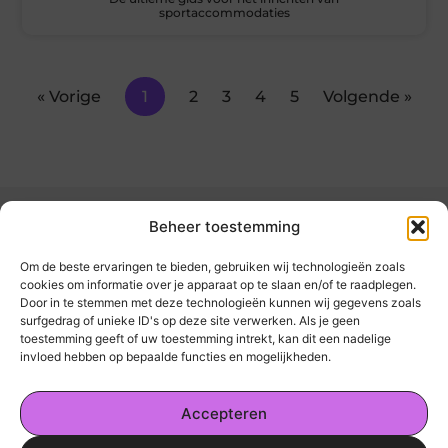
sportaccommodaties
« Vorige
1
2
3
4
5
Volgende »
Beheer toestemming
Om de beste ervaringen te bieden, gebruiken wij technologieën zoals
cookies om informatie over je apparaat op te slaan en/of te raadplegen.
Door in te stemmen met deze technologieën kunnen wij gegevens zoals
kickinsite.nl – Echt, eerlijk, alles wat telt.
surfgedrag of unieke ID's op deze site verwerken. Als je geen
toestemming geeft of uw toestemming intrekt, kan dit een nadelige
invloed hebben op bepaalde functies en mogelijkheden.
Een verzameling van blogs en artikelen die
een breed scala aan onderwerpen uit het
Accepteren
dagelijks leven behandelen.