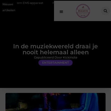
EMS apparaat
Hoe online vindbaarheid verandert in 2026
Van het
Nieuwe
artikelen
In de muziekwereld draai je
nooit helemaal alleen
Gepubliceerd Door Kickinsite
ENTERTAINMENT