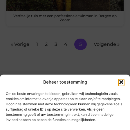
Verfraai je tuin met een professionele tuinman in Bergen op
Zoom
« Vorige
1
2
3
4
5
Volgende »
Beheer toestemming
Om de beste ervaringen te bieden, gebruiken wij technologieën zoals
cookies om informatie over je apparaat op te slaan en/of te raadplegen.
Door in te stemmen met deze technologieën kunnen wij gegevens zoals
kickinsite.nl – Echt, eerlijk, alles wat telt.
surfgedrag of unieke ID's op deze site verwerken. Als je geen
toestemming geeft of uw toestemming intrekt, kan dit een nadelige
invloed hebben op bepaalde functies en mogelijkheden.
Een verzameling van blogs en artikelen die
een breed scala aan onderwerpen uit het