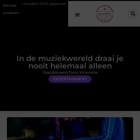
dern EMS apparaat
Hoe online vindbaarheid verandert in 2026
Va
Nieuwe
artikelen
In de muziekwereld draai je
nooit helemaal alleen
Gepubliceerd Door Kickinsite
ENTERTAINMENT