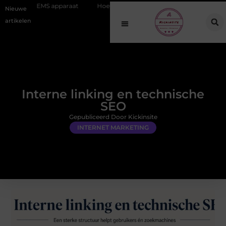
pparaat
Hoe online vindbaarheid verandert in 2026
Van het Oude
Nieuwe
artikelen
Interne linking en technische
SEO
Gepubliceerd Door Kickinsite
INTERNET MARKETING