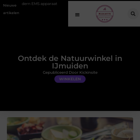
S apparaat
Hoe online vindbaarheid verandert in 2026
Van het O
Nieuwe
artikelen
Ontdek de Natuurwinkel in
IJmuiden
Gepubliceerd Door Kickinsite
WINKELEN