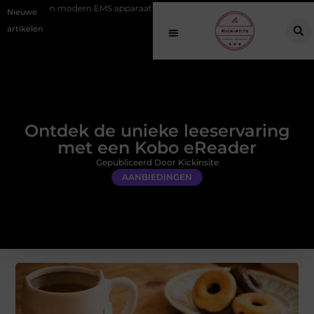
ern EMS apparaat
Hoe online vindbaarheid verandert in 2026
Va
Nieuwe
artikelen
Ontdek de unieke leeservaring
met een Kobo eReader
Gepubliceerd Door Kickinsite
AANBIEDINGEN