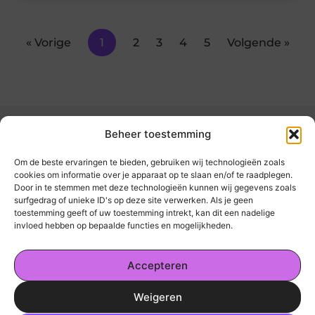
« Vorige
1
2
3
4
5
Volgende »
Beheer toestemming
Om de beste ervaringen te bieden, gebruiken wij technologieën zoals
cookies om informatie over je apparaat op te slaan en/of te raadplegen.
Door in te stemmen met deze technologieën kunnen wij gegevens zoals
kickinsite.nl – Echt, eerlijk, alles wat telt.
surfgedrag of unieke ID's op deze site verwerken. Als je geen
toestemming geeft of uw toestemming intrekt, kan dit een nadelige
invloed hebben op bepaalde functies en mogelijkheden.
Een verzameling van blogs en artikelen die
een breed scala aan onderwerpen uit het
Accepteren
dagelijks leven behandelen.
Weigeren
Onze informatie