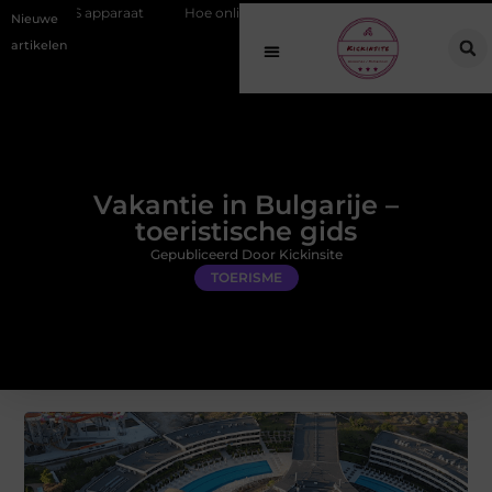
Hoe online vindbaarheid verandert in 2026
Van het Oude Dorp t
Nieuwe
artikelen
Vakantie in Bulgarije –
toeristische gids
Gepubliceerd Door Kickinsite
TOERISME