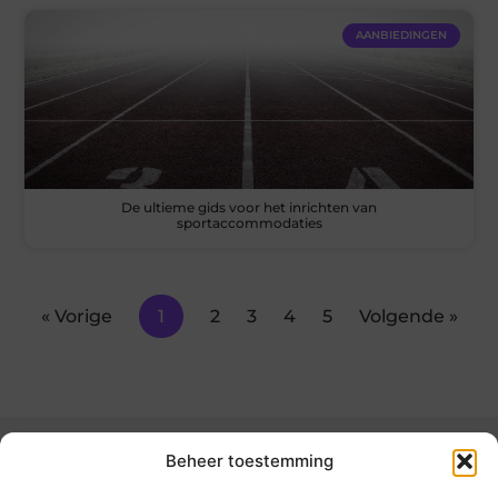
AANBIEDINGEN
De ultieme gids voor het inrichten van
sportaccommodaties
« Vorige
1
2
3
4
5
Volgende »
Beheer toestemming