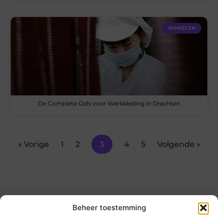
WINKELEN
De Complete Gids voor Werkkleding in Drachten
« Vorige
1
2
3
4
5
Volgende »
Beheer toestemming