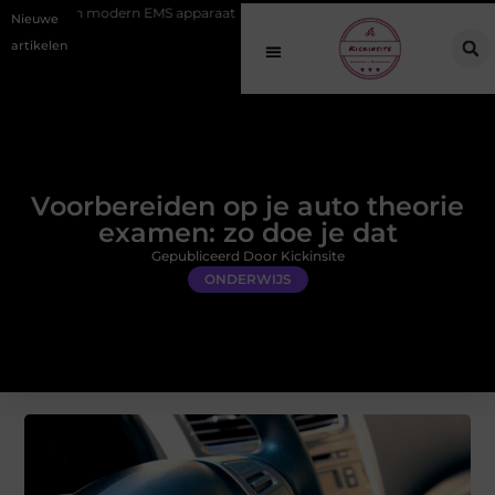
rn EMS apparaat
Hoe online vindbaarheid verandert in 2026
Van
Nieuwe
artikelen
Voorbereiden op je auto theorie
examen: zo doe je dat
Gepubliceerd Door Kickinsite
ONDERWIJS