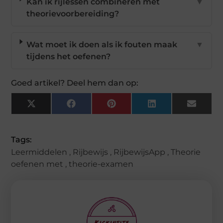
Kan ik rijlessen combineren met
▼
theorievoorbereiding?
Wat moet ik doen als ik fouten maak
▼
tijdens het oefenen?
Goed artikel? Deel hem dan op:
X
Facebook
Pinterest
LinkedIn
Email
(Twitter)
Tags:
Leermiddelen
,
Rijbewijs
,
RijbewijsApp
,
Theorie
oefenen met
,
theorie-examen