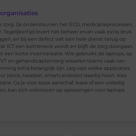
organisaties
de zorg. Ze ondersteunen het ECD, medicatieprocessen,
 Tegelijkertijd levert het beheer ervan vaak extra druk
ggen, en bij een defect valt een hele dienst terug op
t ICT een bottleneck wordt en blijft de zorg doorgaan.
 een korte inventarisatie. Wie gebruikt de laptops, op
e VVT en gehandicaptenzorg wisselen teams vaak van
rming extra belangrijk zijn. Leg vast welke applicaties
r (dock, headset, smartcardlezer) daarbij hoort. Kies
atie. Ga je voor losse aanschaf, lease of een volledig
en, kan zich oriënteren op oplossingen voor laptops