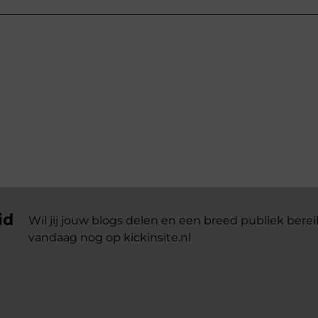
id
Wil jij jouw blogs delen en een breed publiek berei
vandaag nog op kickinsite.nl