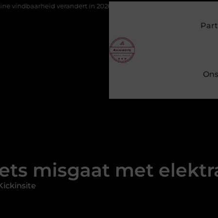
erandert in 2026
Van het Oude Dorp tot de Gouden Driehoek: wel
Part
Ons
 iets misgaat met elekt
ickinsite