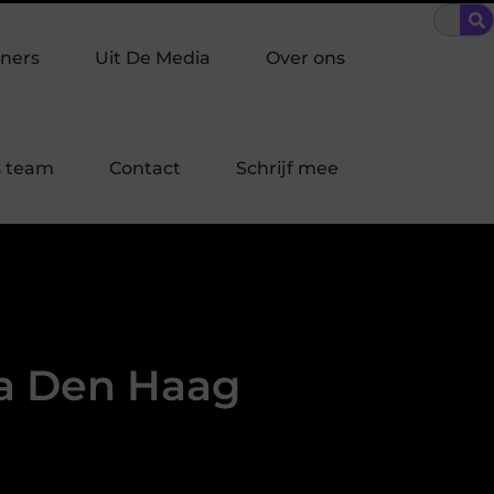
ke inbraakpreventie past bij jouw buurt in Laren?
Bescherming
ners
Uit De Media
Over ons
 team
Contact
Schrijf mee
ra Den Haag