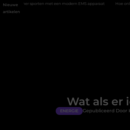
porten met een modern EMS apparaat
Hoe online vindbaarheid v
Nieuwe
artikelen
Wat als er
Gepubliceerd Door K
ENERGIE