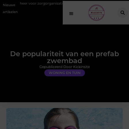
or zorgorganisaties
EMS training: slimmer sporten met een modern
Nieuwe
artikelen
De populariteit van een prefab
zwembad
Gepubliceerd Door Kickinsite
WONING EN TUIN