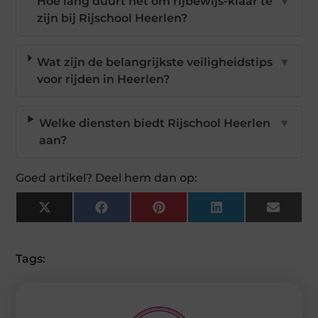
Hoe lang duurt het om rijbewijs-klaar te
▼
zijn bij Rijschool Heerlen?
Wat zijn de belangrijkste veiligheidstips
▼
voor rijden in Heerlen?
Welke diensten biedt Rijschool Heerlen
▼
aan?
Goed artikel? Deel hem dan op:
X
Facebook
Pinterest
LinkedIn
Email
(Twitter)
Tags: