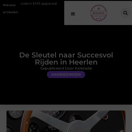
EMS apparaat
Hoe online vindbaarheid verandert in 2026
Van het
Nieuwe
artikelen
De Sleutel naar Succesvol
Rijden in Heerlen
Gepubliceerd Door Kickinsite
AANBIEDINGEN