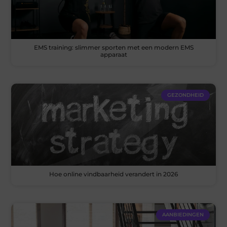
EMS training: slimmer sporten met een modern EMS
apparaat
GEZONDHEID
Hoe online vindbaarheid verandert in 2026
AANBIEDINGEN