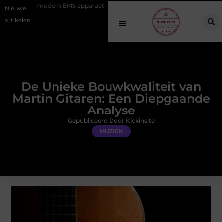
ern EMS apparaat
Hoe online vindbaarheid verandert in 2026
Va
Nieuwe
artikelen
De Unieke Bouwkwaliteit van
Martin Gitaren: Een Diepgaande
Analyse
Gepubliceerd Door Kickinsite
MUZIEK