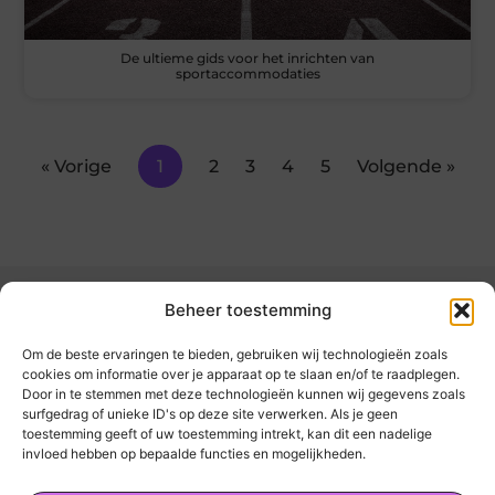
De ultieme gids voor het inrichten van
sportaccommodaties
« Vorige
1
2
3
4
5
Volgende »
Beheer toestemming
Om de beste ervaringen te bieden, gebruiken wij technologieën zoals
cookies om informatie over je apparaat op te slaan en/of te raadplegen.
Door in te stemmen met deze technologieën kunnen wij gegevens zoals
kickinsite.nl – Echt, eerlijk, alles wat telt.
surfgedrag of unieke ID's op deze site verwerken. Als je geen
toestemming geeft of uw toestemming intrekt, kan dit een nadelige
invloed hebben op bepaalde functies en mogelijkheden.
Een verzameling van blogs en artikelen die
een breed scala aan onderwerpen uit het