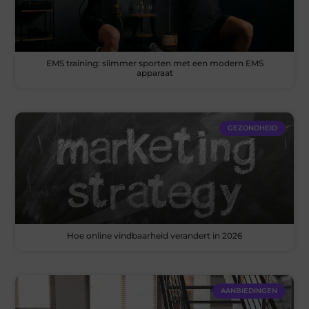
EMS training: slimmer sporten met een modern EMS
apparaat
GEZONDHEID
Hoe online vindbaarheid verandert in 2026
AANBIEDINGEN