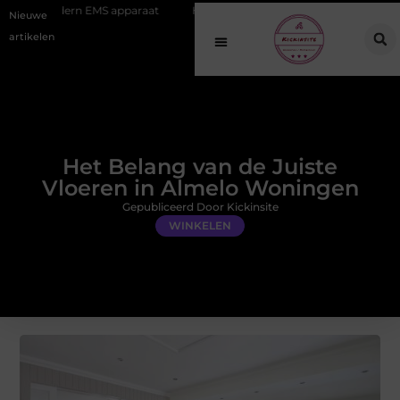
MS apparaat
Hoe online vindbaarheid verandert in 2026
Van het 
Nieuwe
artikelen
Het Belang van de Juiste
Vloeren in Almelo Woningen
Gepubliceerd Door Kickinsite
WINKELEN