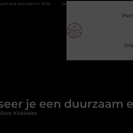
dert in 2026
Van het Oude Dorp tot de Gouden Driehoek: welke i
Part
Ons
seer je een duurzaam
Door Kickinsite