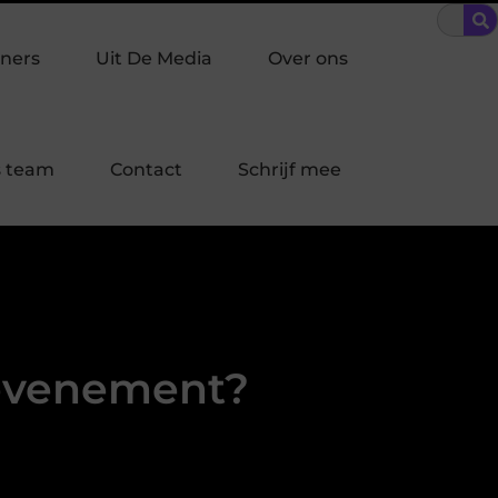
nbraakpreventie past bij jouw buurt in Laren?
Bescherming op 
ners
Uit De Media
Over ons
 team
Contact
Schrijf mee
 evenement?