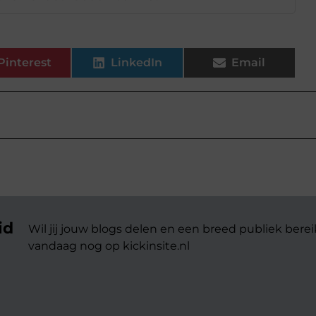
Pinterest
LinkedIn
Email
id
Wil jij jouw blogs delen en een breed publiek berei
vandaag nog op kickinsite.nl