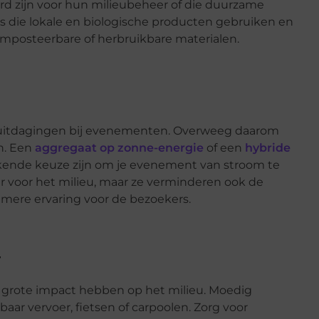
erd zijn voor hun milieubeheer of die duurzame
s die lokale en biologische producten gebruiken en
omposteerbare of herbruikbare materialen.
u-uitdagingen bij evenementen. Overweeg daarom
n. Een
aggregaat op zonne-energie
of een
hybride
kende keuze zijn om je evenement van stroom te
er voor het milieu, maar ze verminderen ook de
amere ervaring voor de bezoekers.
r
 grote impact hebben op het milieu. Moedig
r vervoer, fietsen of carpoolen. Zorg voor