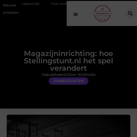
raat
Hoe online vindbaarheid verandert in 2026
Van het Oude Do
Nieuwe
artikelen
Magazijninrichting: hoe
Stellingstunt.nl het spel
verandert
Gepubliceerd Door Kickinsite
AANBIEDINGEN