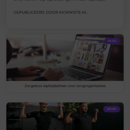
GEPUBLICEERD DOOR KICKINSITE.NL
BLOG
Zorgeloos laptopbeheer voor zorgorganisaties
SPORT