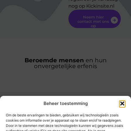
nog op Kickinsite.nl
Neem hier
contact met ons
op
Beroemde mensen
en hun
onvergetelijke erfenis
Beheer toestemming
Om de beste ervaringen te bieden, gebruiken wij technologieën zoals
cookies om informatie over je apparaat op te slaan en/of te raadplegen.
Door in te stemmen met deze technologieën kunnen wij gegevens zoals
kickinsite.nl – Echt, eerlijk, alles wat telt.
surfgedrag of unieke ID's op deze site verwerken. Als je geen