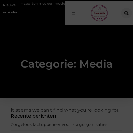
ng: slimmer sporten met een modern EMS apparaat
Hoe online vindba
Nieuwe
artikelen
Categorie: Media
It seems we can't find what you're looking for.
Recente berichten
Zorgeloos laptopbeheer voor zorgorganisaties