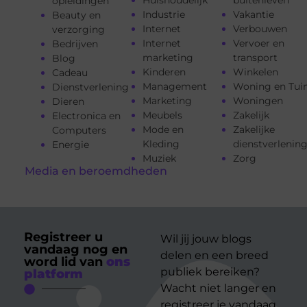
Huishoudelijk
buitenleven
opleidingen
Industrie
Vakantie
Beauty en
Internet
Verbouwen
verzorging
Internet
Vervoer en
Bedrijven
marketing
transport
Blog
Kinderen
Winkelen
Cadeau
Management
Woning en Tui
Dienstverlening
Marketing
Woningen
Dieren
Meubels
Zakelijk
Electronica en
Mode en
Zakelijke
Computers
Kleding
dienstverlenin
Energie
Muziek
Zorg
Media en beroemdheden
Registreer u
Wil jij jouw blogs
vandaag nog en
delen en een breed
word lid van
ons
publiek bereiken?
platform
Wacht niet langer en
registreer je vandaag