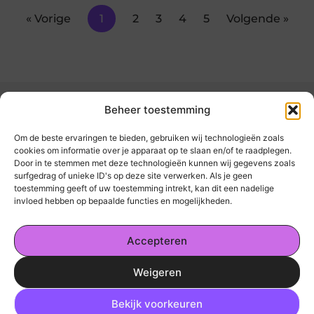
« Vorige
1
2
3
4
5
Volgende »
Beheer toestemming
Om de beste ervaringen te bieden, gebruiken wij technologieën zoals
cookies om informatie over je apparaat op te slaan en/of te raadplegen.
Door in te stemmen met deze technologieën kunnen wij gegevens zoals
kickinsite.nl – Echt, eerlijk, alles wat telt.
surfgedrag of unieke ID's op deze site verwerken. Als je geen
toestemming geeft of uw toestemming intrekt, kan dit een nadelige
invloed hebben op bepaalde functies en mogelijkheden.
Een verzameling van blogs en artikelen die
een breed scala aan onderwerpen uit het
Accepteren
dagelijks leven behandelen.
Weigeren
Onze informatie
Ga Naar Bo
Geld Verdienen op Internet: De Realiteit en Jouw Mogelijkheden
Bekijk voorkeuren