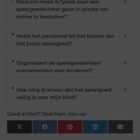
Waarom moet ik fysiek naar een
▼
speelgoedwinkel gaan in plaats van
online te bestellen?
Helpt het personeel bij het kiezen van
▼
het juiste speelgoed?
Organiseert de speelgoedwinkel
▼
evenementen voor kinderen?
Hoe zorg ik ervoor dat het speelgoed
▼
veilig is voor mijn kind?
Goed artikel? Deel hem dan op:
X
Facebook
Pinterest
LinkedIn
Email
(Twitter)