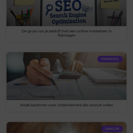
De groei van je bedrijf met een online marketeer in
Nijmegen
FINANCIEEL
Noab kantoren voor ondernemers die vooruit willen
ZAKELIJK