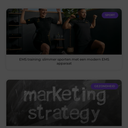
SPORT
EMS training: slimmer sporten met een modern EMS
apparaat
GEZONDHEID