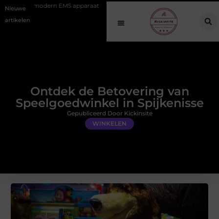
n EMS apparaat
Hoe online vindbaarheid verandert in 2026
Van h
Nieuwe
artikelen
Ontdek de Betovering van
Speelgoedwinkel in Spijkenisse
Gepubliceerd Door Kickinsite
WINKELEN