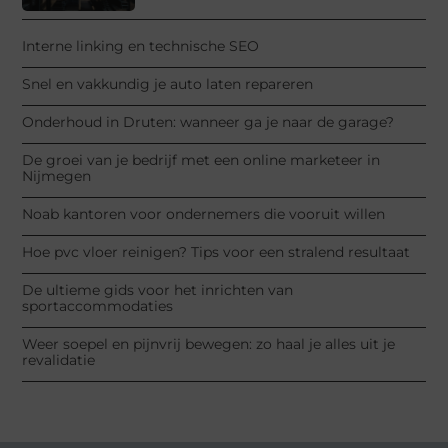
Interne linking en technische SEO
Snel en vakkundig je auto laten repareren
Onderhoud in Druten: wanneer ga je naar de garage?
De groei van je bedrijf met een online marketeer in
Nijmegen
Noab kantoren voor ondernemers die vooruit willen
Hoe pvc vloer reinigen? Tips voor een stralend resultaat
De ultieme gids voor het inrichten van
sportaccommodaties
Weer soepel en pijnvrij bewegen: zo haal je alles uit je
revalidatie