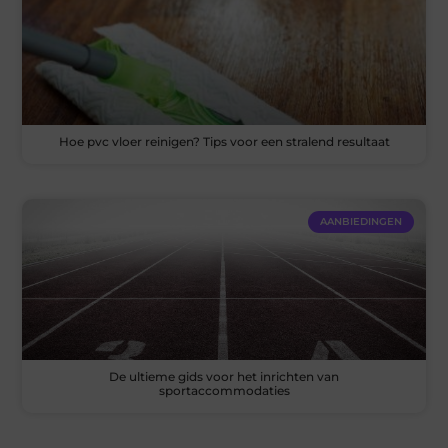
Hoe pvc vloer reinigen? Tips voor een stralend resultaat
AANBIEDINGEN
De ultieme gids voor het inrichten van
sportaccommodaties