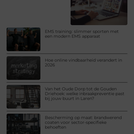
EMS training: slimmer sporten met
een modern EMS apparaat
Hoe online vindbaarheid verandert in
2026
Van het Oude Dorp tot de Gouden
Driehoek: welke inbraakpreventie past
bij jouw buurt in Laren?
Bescherming op maat: brandwerend
coaten voor sector-specifieke
behoeften