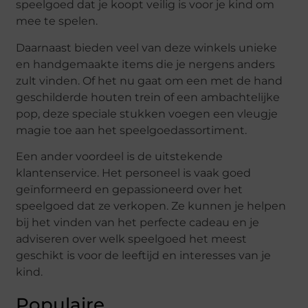
speelgoed dat je koopt veilig is voor je kind om
mee te spelen.
Daarnaast bieden veel van deze winkels unieke
en handgemaakte items die je nergens anders
zult vinden. Of het nu gaat om een met de hand
geschilderde houten trein of een ambachtelijke
pop, deze speciale stukken voegen een vleugje
magie toe aan het speelgoedassortiment.
Een ander voordeel is de uitstekende
klantenservice. Het personeel is vaak goed
geïnformeerd en gepassioneerd over het
speelgoed dat ze verkopen. Ze kunnen je helpen
bij het vinden van het perfecte cadeau en je
adviseren over welk speelgoed het meest
geschikt is voor de leeftijd en interesses van je
kind.
Populaire