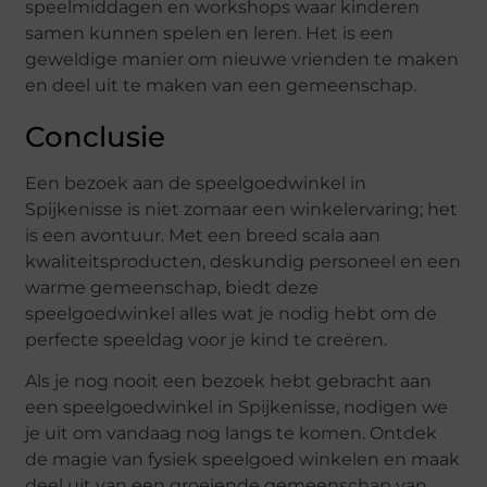
speelmiddagen en workshops waar kinderen
samen kunnen spelen en leren. Het is een
geweldige manier om nieuwe vrienden te maken
en deel uit te maken van een gemeenschap.
Conclusie
Een bezoek aan de speelgoedwinkel in
Spijkenisse is niet zomaar een winkelervaring; het
is een avontuur. Met een breed scala aan
kwaliteitsproducten, deskundig personeel en een
warme gemeenschap, biedt deze
speelgoedwinkel alles wat je nodig hebt om de
perfecte speeldag voor je kind te creëren.
Als je nog nooit een bezoek hebt gebracht aan
een speelgoedwinkel in Spijkenisse, nodigen we
je uit om vandaag nog langs te komen. Ontdek
de magie van fysiek speelgoed winkelen en maak
deel uit van een groeiende gemeenschap van