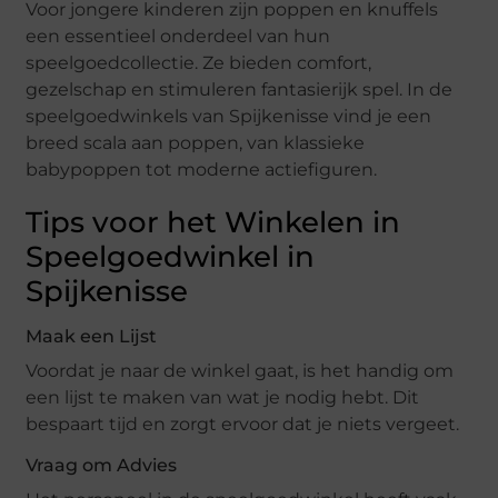
Voor jongere kinderen zijn poppen en knuffels
een essentieel onderdeel van hun
speelgoedcollectie. Ze bieden comfort,
gezelschap en stimuleren fantasierijk spel. In de
speelgoedwinkels van Spijkenisse vind je een
breed scala aan poppen, van klassieke
babypoppen tot moderne actiefiguren.
Tips voor het Winkelen in
Speelgoedwinkel in
Spijkenisse
Maak een Lijst
Voordat je naar de winkel gaat, is het handig om
een lijst te maken van wat je nodig hebt. Dit
bespaart tijd en zorgt ervoor dat je niets vergeet.
Vraag om Advies