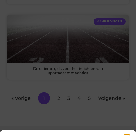
AANBIEDINGEN
De ultieme gids voor het inrichten van
sportaccommodaties
« Vorige
1
2
3
4
5
Volgende »