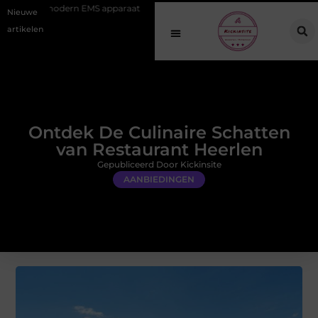
EMS apparaat
Hoe online vindbaarheid verandert in 2026
Van he
Nieuwe
artikelen
Ontdek De Culinaire Schatten
van Restaurant Heerlen
Gepubliceerd Door Kickinsite
AANBIEDINGEN