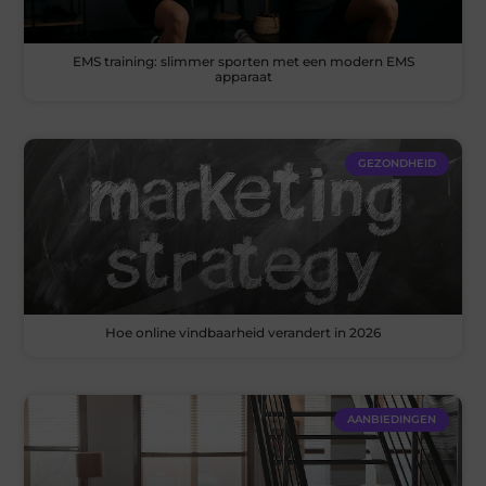
EMS training: slimmer sporten met een modern EMS
apparaat
GEZONDHEID
Hoe online vindbaarheid verandert in 2026
AANBIEDINGEN