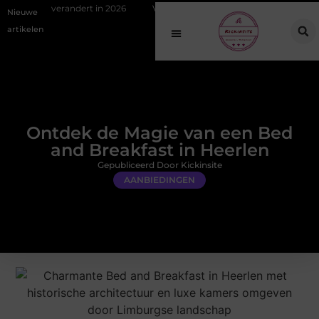
rt in 2026
Van het Oude Dorp tot de Gouden Driehoek: welke inbraakp
Nieuwe
artikelen
Ontdek de Magie van een Bed
and Breakfast in Heerlen
Gepubliceerd Door Kickinsite
AANBIEDINGEN