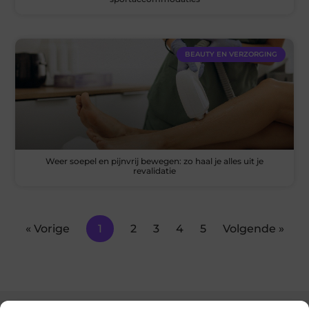
BEAUTY EN VERZORGING
Weer soepel en pijnvrij bewegen: zo haal je alles uit je
revalidatie
« Vorige
1
2
3
4
5
Volgende »