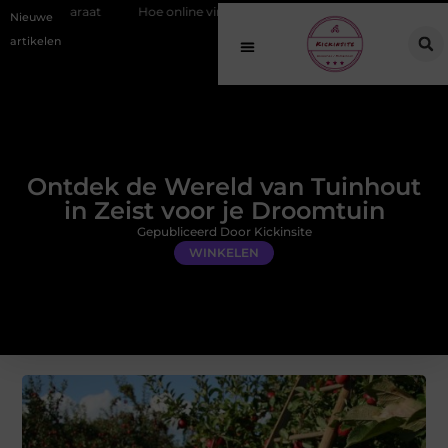
Hoe online vindbaarheid verandert in 2026
Van het Oude Dorp tot de
Nieuwe
artikelen
Ontdek de Wereld van Tuinhout
in Zeist voor je Droomtuin
Gepubliceerd Door Kickinsite
WINKELEN