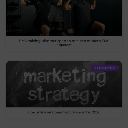
EMS training: slimmer sporten met een modern EMS
apparaat
GEZONDHEID
Hoe online vindbaarheid verandert in 2026