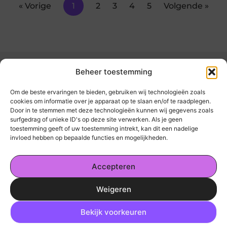
« Vorige
1
2
3
4
5
Volgende »
Beheer toestemming
Om de beste ervaringen te bieden, gebruiken wij technologieën zoals
cookies om informatie over je apparaat op te slaan en/of te raadplegen.
Door in te stemmen met deze technologieën kunnen wij gegevens zoals
kickinsite.nl – Echt, eerlijk, alles wat telt.
surfgedrag of unieke ID's op deze site verwerken. Als je geen
toestemming geeft of uw toestemming intrekt, kan dit een nadelige
invloed hebben op bepaalde functies en mogelijkheden.
Een verzameling van blogs en artikelen die
een breed scala aan onderwerpen uit het
Accepteren
dagelijks leven behandelen.
Weigeren
Onze informatie
Ga Naar Bo
Geld Verdienen op Internet: De Realiteit en Jouw Mogelijkheden
Bekijk voorkeuren