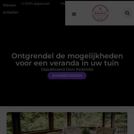
apparaat
Hoe online vindbaarheid verandert in 2026
Van het Ou
Nieuwe
artikelen
Ontgrendel de mogelijkheden
voor een veranda in uw tuin
Gepubliceerd Door Kickinsite
AANBIEDINGEN