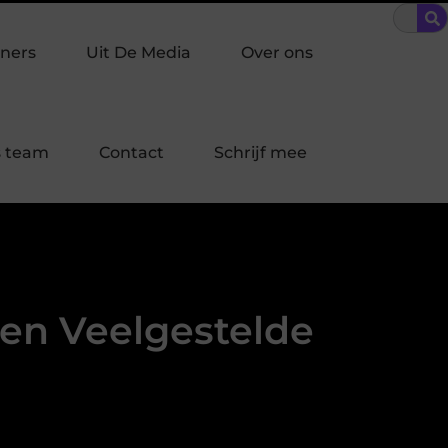
nbraakpreventie past bij jouw buurt in Laren?
Bescherming op 
ners
Uit De Media
Over ons
 team
Contact
Schrijf mee
s en Veelgestelde