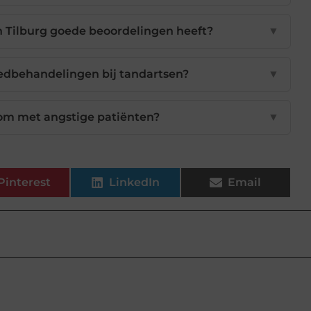
in Tilburg goede beoordelingen heeft?
▼
edbehandelingen bij tandartsen?
▼
 om met angstige patiënten?
▼
Pinterest
LinkedIn
Email