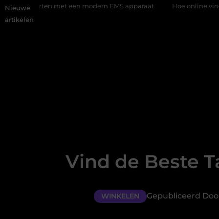
en met een modern EMS apparaat
Hoe online vindbaarheid veran
Nieuwe
artikelen
Vind de Beste Ta
Gepubliceerd Door
WINKELEN