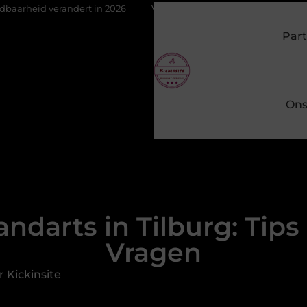
dert in 2026
Van het Oude Dorp tot de Gouden Driehoek: welke i
Part
Ons
ndarts in Tilburg: Tip
Vragen
 Kickinsite