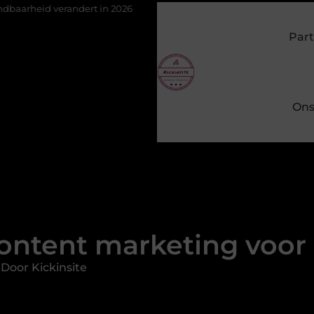
andert in 2026
Van het Oude Dorp tot de Gouden Driehoek: welke
Part
Ons
ontent marketing voor
Door Kickinsite