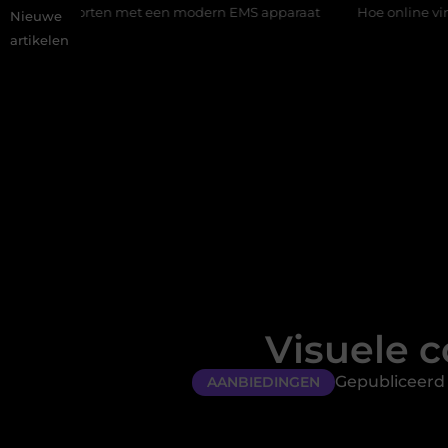
ten met een modern EMS apparaat
Hoe online vindbaarheid ver
Nieuwe
artikelen
Visuele c
Gepubliceerd 
AANBIEDINGEN