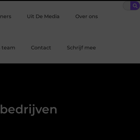
 inbraakpreventie past bij jouw buurt in Laren?
Bescherming o
ners
Uit De Media
Over ons
 team
Contact
Schrijf mee
 bedrijven