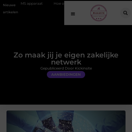
paraat
Hoe online vindbaarheid verandert in 2026
Van het Oude 
Nieuwe
artikelen
Zo maak jij je eigen zakelijke
netwerk
Gepubliceerd Door Kickinsite
AANBIEDINGEN