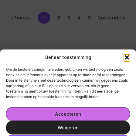
« Vorige
1
2
3
4
5
Volgende »
Beheer toestemming
Om de beste ervaringen te bieden, gebruiken wij technologieën zoals
cookies om informatie over je apparaat op te slaan en/of te raadplegen.
Door in te stemmen met deze technologieën kunnen wij gegevens zoals
kickinsite.nl – Echt, eerlijk, alles wat telt.
surfgedrag of unieke ID's op deze site verwerken. Als je geen
toestemming geeft of uw toestemming intrekt, kan dit een nadelige
invloed hebben op bepaalde functies en mogelijkheden.
Een verzameling van blogs en artikelen die
een breed scala aan onderwerpen uit het
Accepteren
dagelijks leven behandelen.
Weigeren
Onze informatie