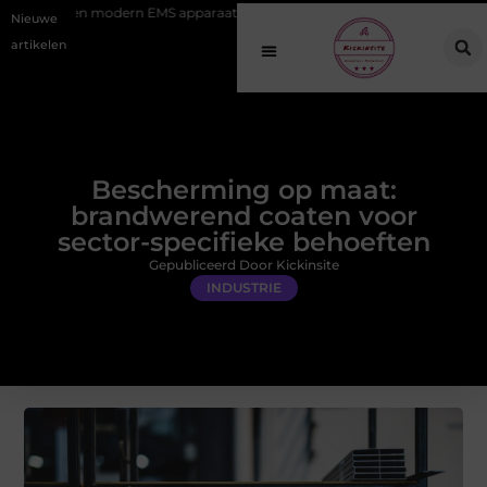
dern EMS apparaat
Hoe online vindbaarheid verandert in 2026
Va
Nieuwe
artikelen
Bescherming op maat:
brandwerend coaten voor
sector-specifieke behoeften
Gepubliceerd Door Kickinsite
INDUSTRIE