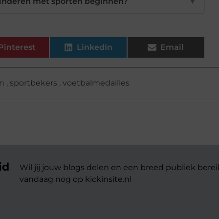
kinderen met sporten beginnen?
▼
Pinterest
LinkedIn
Email
en
,
sportbekers
,
voetbalmedailles
id
Wil jij jouw blogs delen en een breed publiek berei
vandaag nog op kickinsite.nl