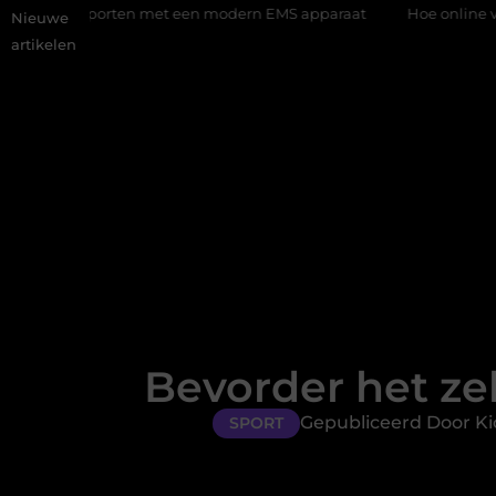
rten met een modern EMS apparaat
Hoe online vindbaarheid ver
Nieuwe
artikelen
Bevorder het ze
Gepubliceerd Door Ki
SPORT