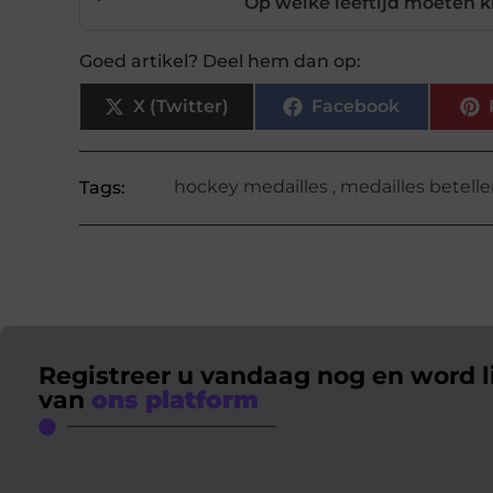
Op welke leeftijd moeten 
Goed artikel? Deel hem dan op:
X (Twitter)
Facebook
hockey medailles
,
medailles betell
Tags:
Registreer u vandaag nog en word l
van
ons platform