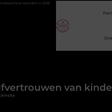
andert in 2026
Van het Oude Dorp tot de Gouden Driehoek: welke
Part
Ons
lfvertrouwen van kind
ckinsite