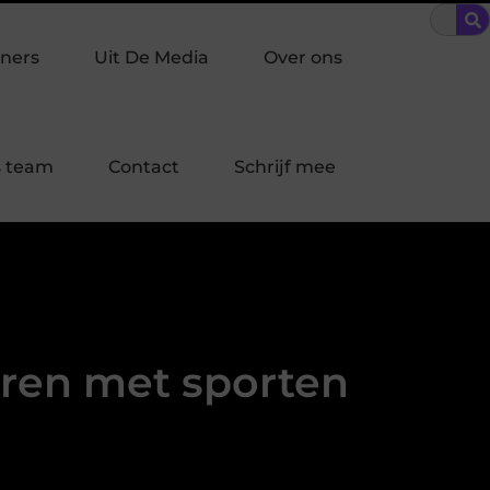
 inbraakpreventie past bij jouw buurt in Laren?
Bescherming o
ners
Uit De Media
Over ons
 team
Contact
Schrijf mee
eren met sporten