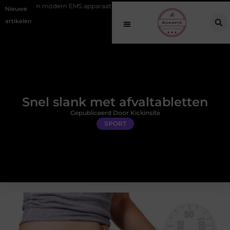
ern EMS apparaat
Hoe online vindbaarheid verandert in 2026
Va
Nieuwe
artikelen
Snel slank met afvaltabletten
Gepubliceerd Door Kickinsite
SPORT