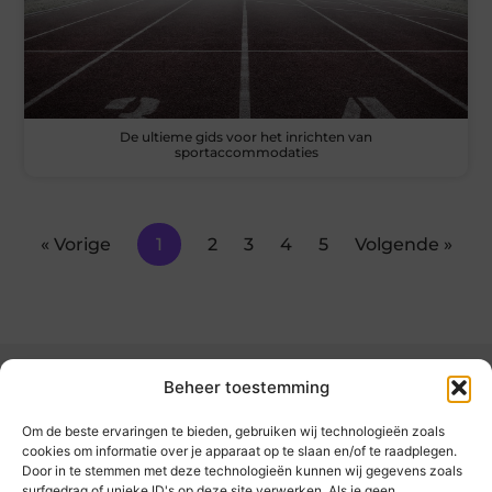
De ultieme gids voor het inrichten van
sportaccommodaties
« Vorige
1
2
3
4
5
Volgende »
Beheer toestemming
Om de beste ervaringen te bieden, gebruiken wij technologieën zoals
cookies om informatie over je apparaat op te slaan en/of te raadplegen.
Door in te stemmen met deze technologieën kunnen wij gegevens zoals
kickinsite.nl – Echt, eerlijk, alles wat telt.
surfgedrag of unieke ID's op deze site verwerken. Als je geen