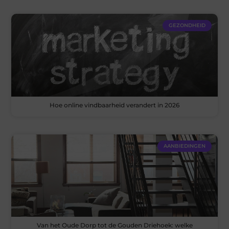
GEZONDHEID
Hoe online vindbaarheid verandert in 2026
AANBIEDINGEN
Van het Oude Dorp tot de Gouden Driehoek: welke