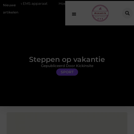
 apparaat
Hoe online vindbaarheid verandert in 2026
Van het O
Nieuwe
artikelen
Steppen op vakantie
Gepubliceerd Door Kickinsite
SPORT