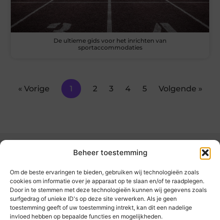
De ultieme gids voor het inrichten van
sportaccommodaties
« Vorige
1
2
3
4
5
Volgende »
Beheer toestemming
Om de beste ervaringen te bieden, gebruiken wij technologieën zoals
cookies om informatie over je apparaat op te slaan en/of te raadplegen.
Door in te stemmen met deze technologieën kunnen wij gegevens zoals
kickinsite.nl – Echt, eerlijk, alles wat telt.
surfgedrag of unieke ID's op deze site verwerken. Als je geen
toestemming geeft of uw toestemming intrekt, kan dit een nadelige
invloed hebben op bepaalde functies en mogelijkheden.