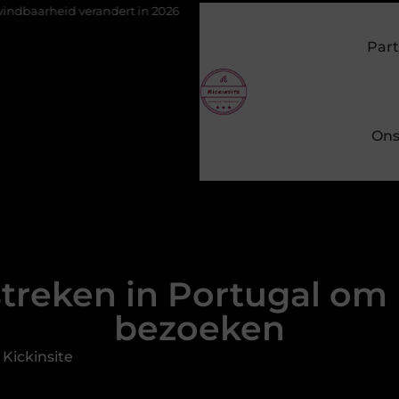
verandert in 2026
Van het Oude Dorp tot de Gouden Driehoek: we
Part
Ons
streken in Portugal om 
bezoeken
Kickinsite