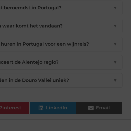
et beroemdst in Portugal?
▼
en waar komt het vandaan?
▼
 huren in Portugal voor een wijnreis?
▼
ceert de Alentejo regio?
▼
en in de Douro Vallei uniek?
▼
Pinterest
LinkedIn
Email