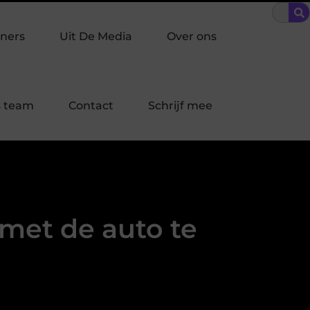
lke inbraakpreventie past bij jouw buurt in Laren?
Beschermin
ners
Uit De Media
Over ons
 team
Contact
Schrijf mee
met de auto te