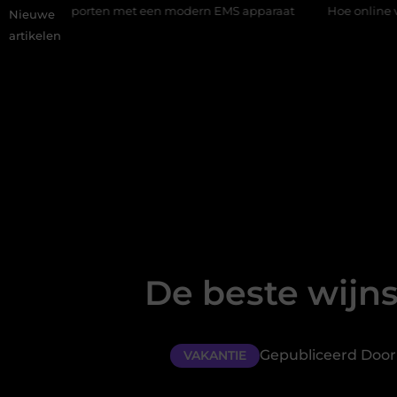
sporten met een modern EMS apparaat
Hoe online vindbaarheid 
Nieuwe
artikelen
De beste wijn
Gepubliceerd Door 
VAKANTIE