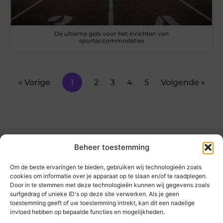
De ultieme gids voor het inrichten van
sportaccommodaties
« Vorige
1
2
3
4
5
Volgende »
Beheer toestemming
Om de beste ervaringen te bieden, gebruiken wij technologieën zoals
cookies om informatie over je apparaat op te slaan en/of te raadplegen.
Door in te stemmen met deze technologieën kunnen wij gegevens zoals
kickinsite.nl – Echt, eerlijk, alles wat telt.
surfgedrag of unieke ID's op deze site verwerken. Als je geen
toestemming geeft of uw toestemming intrekt, kan dit een nadelige
invloed hebben op bepaalde functies en mogelijkheden.
Een verzameling van blogs en artikelen die