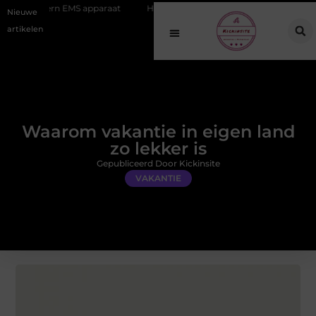
EMS apparaat
Hoe online vindbaarheid verandert in 2026
Van het
Nieuwe
artikelen
Waarom vakantie in eigen land
zo lekker is
Gepubliceerd Door Kickinsite
VAKANTIE