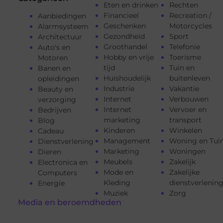
Eten en drinken
Rechten
Financieel
Recreation /
Aanbiedingen
Geschenken
Motorcycles
Alarmsysteem
Gezondheid
Sport
Architectuur
Groothandel
Telefonie
Auto's en
Hobby en vrije
Toerisme
Motoren
tijd
Tuin en
Banen en
Huishoudelijk
buitenleven
opleidingen
Industrie
Vakantie
Beauty en
Internet
Verbouwen
verzorging
Internet
Vervoer en
Bedrijven
marketing
transport
Blog
Kinderen
Winkelen
Cadeau
Management
Woning en Tui
Dienstverlening
Marketing
Woningen
Dieren
Meubels
Zakelijk
Electronica en
Mode en
Zakelijke
Computers
Kleding
dienstverlenin
Energie
Muziek
Zorg
Media en beroemdheden