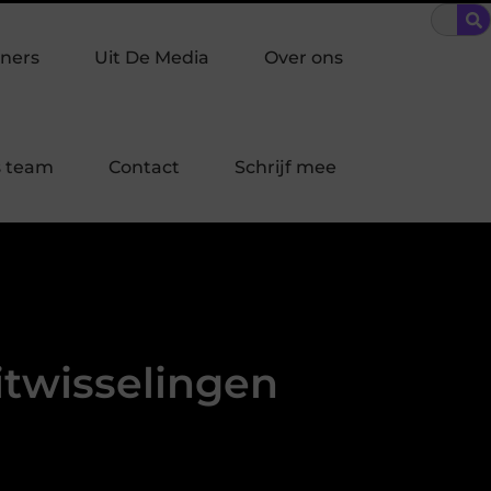
raakpreventie past bij jouw buurt in Laren?
Bescherming op ma
ners
Uit De Media
Over ons
 team
Contact
Schrijf mee
twisselingen