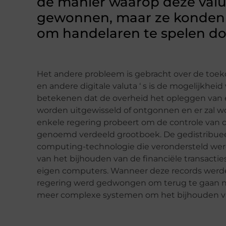
de manier waarop deze valu
gewonnen, maar ze konden h
om handelaren te spelen do
Het andere probleem is gebracht over de toek
en andere digitale valuta ‘ s is de mogelijkhei
betekenen dat de overheid het opleggen van e
worden uitgewisseld of ontgonnen en er zal wor
enkele regering probeert om de controle van d
genoemd verdeeld grootboek. De gedistribue
computing-technologie die verondersteld werd
van het bijhouden van de financiële transact
eigen computers. Wanneer deze records werden
regering werd gedwongen om terug te gaan na
meer complexe systemen om het bijhouden van