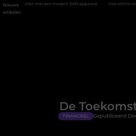
 met een modern EMS apparaat
Hoe online vindbaarheid verande
Nieuwe
artikelen
De Toekomst
Gepubliceerd Doo
FINANCIEEL