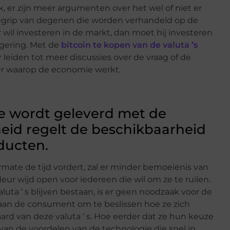
, er zijn meer argumenten over het wel of niet er
egrip van degenen die worden verhandeld op de
wil investeren in de markt, dan moet hij investeren
egering. Met de
bitcoin te kopen van de valuta ’s
ker leiden tot meer discussies over de vraag of de
r waarop de economie werkt.
ie wordt geleverd met de
eid regelt de beschikbaarheid
ducten.
te de tijd vordert, zal er minder bemoeienis van
deur wijd open voor iedereen die wil om ze te ruilen.
uta ‘ s blijven bestaan, is er geen noodzaak voor de
 aan de consument om te beslissen hoe ze zich
rd van deze valuta ‘ s. Hoe eerder dat ze hun keuze
an de voordelen van de technologie die snel in