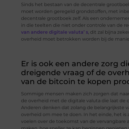
Sinds het bestaan van de decentrale grootboek
moet worden geregeld grondstoffen, met inb
decentrale grootboek zelf. Als een ondernemer 
in die teelten die niet onder controle van de r
van andere digitale valuta’ s
, dit zal bijna ze
overheid moet betrokken worden bij de manie
Er is ook een andere zorg d
dreigende vraag of de overh
van de bitcoin te kopen pro
Sommige mensen maken zich zorgen dat naarma
de overheid met de digitale valuta die laat de 
Anderen denken dat zolang de belangrijkste val
overheid om mee te doen. In het einde, het is
voelen over de toekomst van de vervangbare aa
maken, hoe sneller ze kan beginnen genieten v