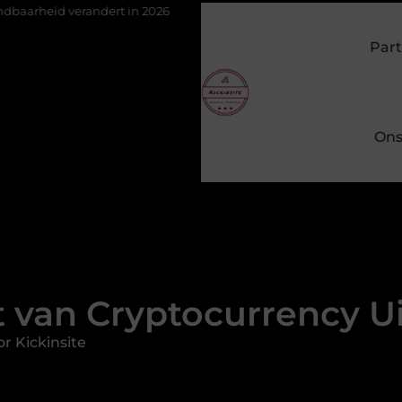
rt in 2026
Van het Oude Dorp tot de Gouden Driehoek: welke inb
Part
Ons
 van Cryptocurrency Ui
r Kickinsite