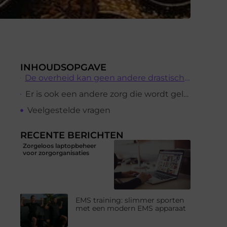
INHOUDSOPGAVE
De overheid kan geen andere drastische veranderingen in de manier waarop deze valuta ‘ s worden verhandeld of gewonnen, maar ze konden het instituut een aantal regels om handelaren te spelen door volgens een vast schema.
Er is ook een andere zorg die wordt geleverd met de dreigende vraag of de overheid regelt de beschikbaarheid van de bitcoin te kopen producten.
Veelgestelde vragen
RECENTE BERICHTEN
Zorgeloos laptopbeheer
voor zorgorganisaties
EMS training: slimmer sporten
met een modern EMS apparaat