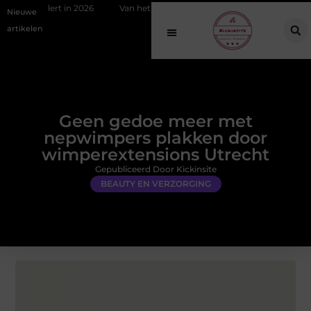
n 2026
Van het Oude Dorp tot de Gouden Driehoek: welke inbraakpreve
Nieuwe
artikelen
Geen gedoe meer met
nepwimpers plakken door
wimperextensions Utrecht
Gepubliceerd Door Kickinsite
BEAUTY EN VERZORGING