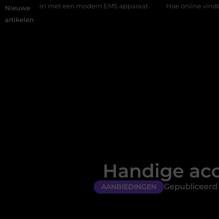
et een modern EMS apparaat
Hoe online vindbaarheid verandert
Nieuwe
artikelen
Handige ac
Gepubliceerd 
AANBIEDINGEN