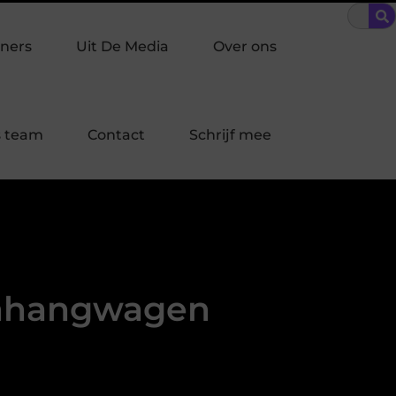
akpreventie past bij jouw buurt in Laren?
Bescherming op maat
ners
Uit De Media
Over ons
 team
Contact
Schrijf mee
anhangwagen