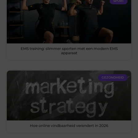
SPORT
EMS training: slimmer sporten met een modern EMS
apparaat
GEZONDHEID
Hoe online vindbaarheid verandert in 2026