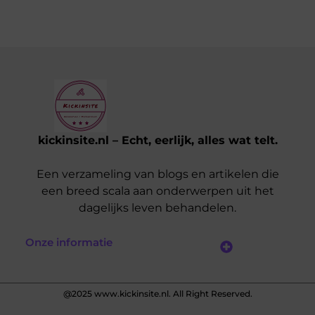
kickinsite.nl – Echt, eerlijk, alles wat telt.
Een verzameling van blogs en artikelen die
een breed scala aan onderwerpen uit het
dagelijks leven behandelen.
Onze informatie
Geld Verdienen op Internet: De Realiteit en Jouw Mogelijkheden
@2025 www.kickinsite.nl. All Right Reserved.