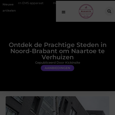
 EMS apparaat
Hoe online vindbaarheid verandert in 2026
Van he
Nieuwe
artikelen
Ontdek de Prachtige Steden in
Noord-Brabant om Naartoe te
Verhuizen
Gepubliceerd Door Kickinsite
AANBIEDINGEN