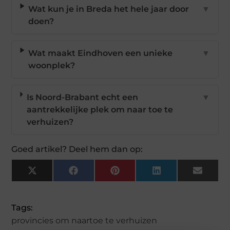
Wat kun je in Breda het hele jaar door
▼
doen?
Wat maakt Eindhoven een unieke
▼
woonplek?
Is Noord-Brabant echt een
▼
aantrekkelijke plek om naar toe te
verhuizen?
Goed artikel? Deel hem dan op:
X
Facebook
Pinterest
LinkedIn
Email
(Twitter)
Tags:
provincies om naartoe te verhuizen