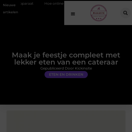
araat
Hoe online vindbaarheid verandert in 2026
Van het Oude D
Nieuwe
artikelen
Maak je feestje compleet met
lekker eten van een cateraar
Gepubliceerd Door Kickinsite
ETEN EN DRINKEN