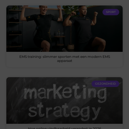
SPORT
EMS training: slimmer sporten met een modern EMS
apparaat
GEZONDHEID
Hoe online vindbaarheid verandert in 2026