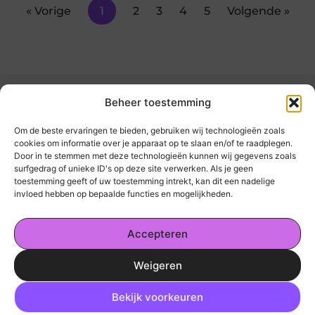
« Vorige
1
2
3
4
5
Volgende »
Beheer toestemming
Om de beste ervaringen te bieden, gebruiken wij technologieën zoals
cookies om informatie over je apparaat op te slaan en/of te raadplegen.
Door in te stemmen met deze technologieën kunnen wij gegevens zoals
kickinsite.nl – Echt, eerlijk, alles wat telt.
surfgedrag of unieke ID's op deze site verwerken. Als je geen
toestemming geeft of uw toestemming intrekt, kan dit een nadelige
invloed hebben op bepaalde functies en mogelijkheden.
Een verzameling van blogs en artikelen die
een breed scala aan onderwerpen uit het
Accepteren
dagelijks leven behandelen.
Weigeren
Onze informatie
Ga Naar Bo
Geld Verdienen op Internet: De Realiteit en Jouw Mogelijkheden
Bekijk voorkeuren