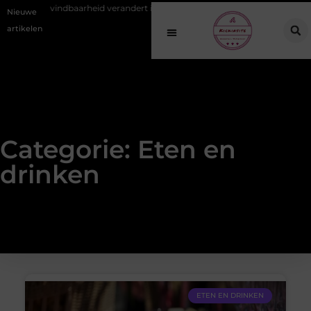
nline vindbaarheid verandert in 2026
Van het Oude Dorp tot de Goude
Nieuwe
artikelen
Categorie: Eten en
drinken
ETEN EN DRINKEN