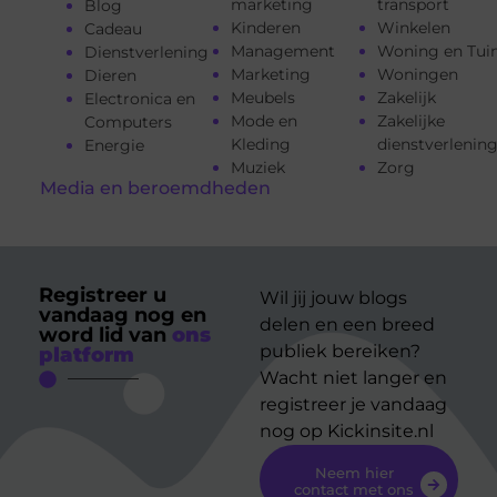
marketing
transport
Blog
Kinderen
Winkelen
Cadeau
Management
Woning en Tui
Dienstverlening
Marketing
Woningen
Dieren
Meubels
Zakelijk
Electronica en
Mode en
Zakelijke
Computers
Kleding
dienstverlenin
Energie
Muziek
Zorg
Media en beroemdheden
Registreer u
Wil jij jouw blogs
vandaag nog en
delen en een breed
word lid van
ons
publiek bereiken?
platform
Wacht niet langer en
registreer je vandaag
nog op Kickinsite.nl
Neem hier
contact met ons