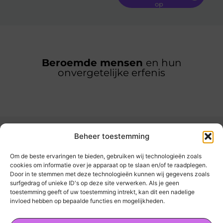
op
Beroemde mensen
en hun
onvergetelijke erfenis
Beheer toestemming
Om de beste ervaringen te bieden, gebruiken wij technologieën zoals
cookies om informatie over je apparaat op te slaan en/of te raadplegen.
Door in te stemmen met deze technologieën kunnen wij gegevens zoals
kickinsite.nl – Echt, eerlijk, alles wat telt.
surfgedrag of unieke ID's op deze site verwerken. Als je geen
toestemming geeft of uw toestemming intrekt, kan dit een nadelige
invloed hebben op bepaalde functies en mogelijkheden.
Een verzameling van blogs en artikelen die
een breed scala aan onderwerpen uit het