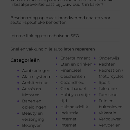
inbraakpreventie past bij jouw buurt in Laren?
Bescherming op maat: brandwerend coaten voor
sector-specifieke behoeften
Interne linking en technische SEO
Snel en vakkundig je auto laten repareren
Entertainment
Onderwijs
Categorieën
Eten en drinken
Rechten
Financieel
Recreation /
Aanbiedingen
Geschenken
Motorcycles
Alarmsysteem
Gezondheid
Sport
Architectuur
Groothandel
Telefonie
Auto's en
Hobby en vrije
Toerisme
Motoren
tijd
Tuin en
Banen en
Huishoudelijk
buitenleven
opleidingen
Industrie
Vakantie
Beauty en
Internet
Verbouwen
verzorging
Internet
Vervoer en
Bedrijven