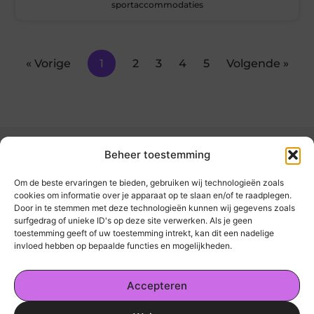
sportaccommodaties
« Vorige
1
2
3
4
5
Volgende »
Beheer toestemming
Om de beste ervaringen te bieden, gebruiken wij technologieën zoals
cookies om informatie over je apparaat op te slaan en/of te raadplegen.
Door in te stemmen met deze technologieën kunnen wij gegevens zoals
kickinsite.nl – Echt, eerlijk, alles wat telt.
surfgedrag of unieke ID's op deze site verwerken. Als je geen
toestemming geeft of uw toestemming intrekt, kan dit een nadelige
invloed hebben op bepaalde functies en mogelijkheden.
Een verzameling van blogs en artikelen die
een breed scala aan onderwerpen uit het
Accepteren
dagelijks leven behandelen.