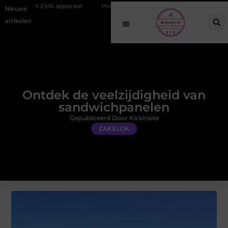
S apparaat
Hoe online vindbaarheid verandert in 2026
Van het O
Nieuwe
artikelen
Ontdek de veelzijdigheid van
sandwichpanelen
Gepubliceerd Door Kickinsite
ZAKELIJK