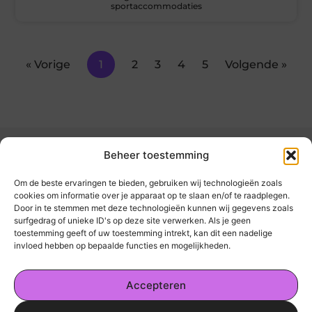
sportaccommodaties
« Vorige
1
2
3
4
5
Volgende »
Beheer toestemming
Om de beste ervaringen te bieden, gebruiken wij technologieën zoals
cookies om informatie over je apparaat op te slaan en/of te raadplegen.
Door in te stemmen met deze technologieën kunnen wij gegevens zoals
kickinsite.nl – Echt, eerlijk, alles wat telt.
surfgedrag of unieke ID's op deze site verwerken. Als je geen
toestemming geeft of uw toestemming intrekt, kan dit een nadelige
invloed hebben op bepaalde functies en mogelijkheden.
Een verzameling van blogs en artikelen die
een breed scala aan onderwerpen uit het
Accepteren
dagelijks leven behandelen.