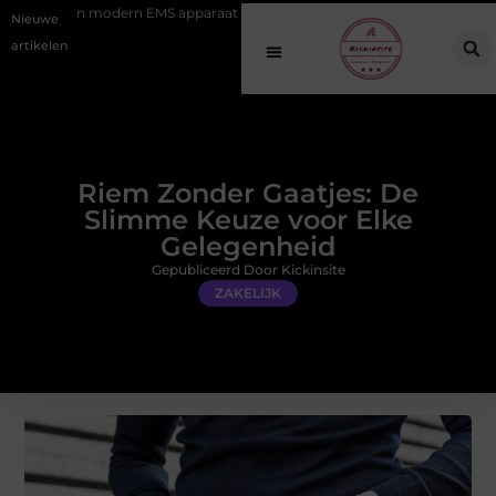
modern EMS apparaat
Hoe online vindbaarheid verandert in 2026
Nieuwe
artikelen
Riem Zonder Gaatjes: De
Slimme Keuze voor Elke
Gelegenheid
Gepubliceerd Door Kickinsite
ZAKELIJK