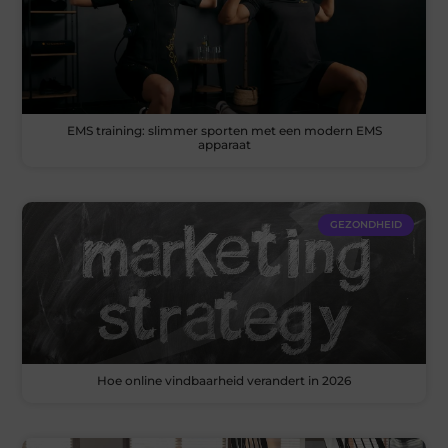
EMS training: slimmer sporten met een modern EMS
apparaat
GEZONDHEID
Hoe online vindbaarheid verandert in 2026