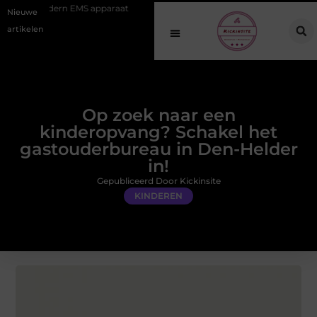
 EMS apparaat
Hoe online vindbaarheid verandert in 2026
Van h
Nieuwe
artikelen
Op zoek naar een
kinderopvang? Schakel het
gastouderbureau in Den-Helder
in!
Gepubliceerd Door Kickinsite
KINDEREN