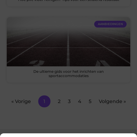
AANBIEDINGEN
De ultieme gids voor het inrichten van
sportaccommodaties
« Vorige
1
2
3
4
5
Volgende »