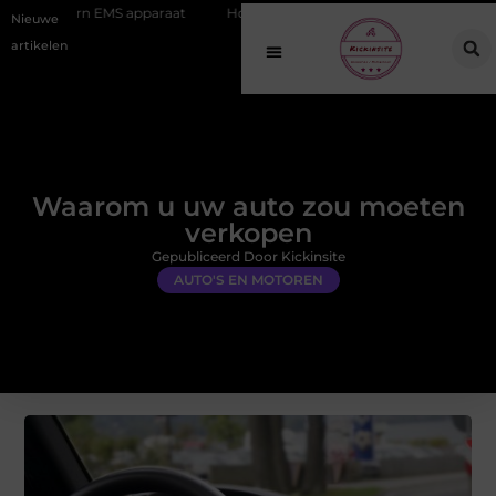
S apparaat
Hoe online vindbaarheid verandert in 2026
Van het O
Nieuwe
artikelen
Waarom u uw auto zou moeten
verkopen
Gepubliceerd Door Kickinsite
AUTO'S EN MOTOREN