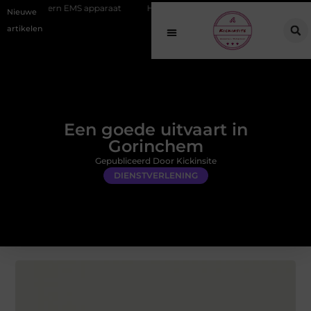
EMS apparaat
Hoe online vindbaarheid verandert in 2026
Van he
Nieuwe
artikelen
Een goede uitvaart in
Gorinchem
Gepubliceerd Door Kickinsite
DIENSTVERLENING