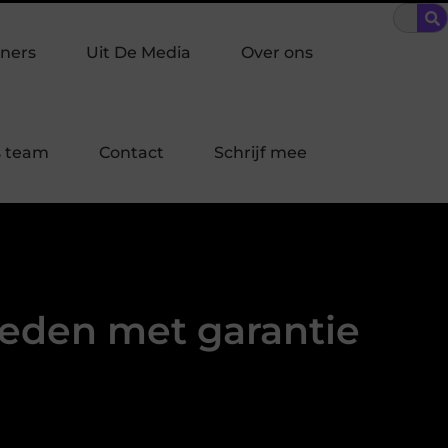
braakpreventie past bij jouw buurt in Laren?
Bescherming op m
ners
Uit De Media
Over ons
 team
Contact
Schrijf mee
den met garantie