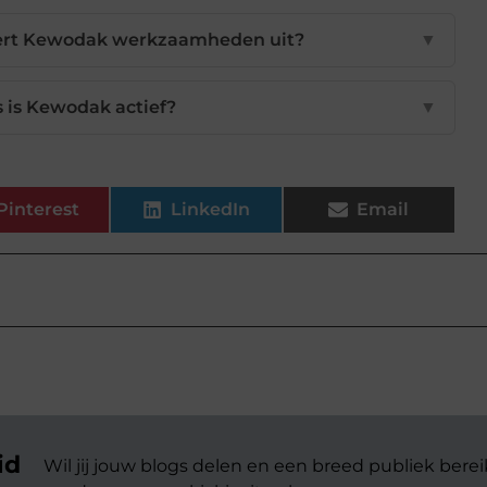
oert Kewodak werkzaamheden uit?
▼
s is Kewodak actief?
▼
Pinterest
LinkedIn
Email
r
id
Wil jij jouw blogs delen en een breed publiek berei