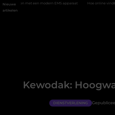
n met een modern EMS apparaat
Hoe online vindbaarheid verand
Nieuwe
artikelen
Kewodak: Hoogwa
Gepublicee
DIENSTVERLENING