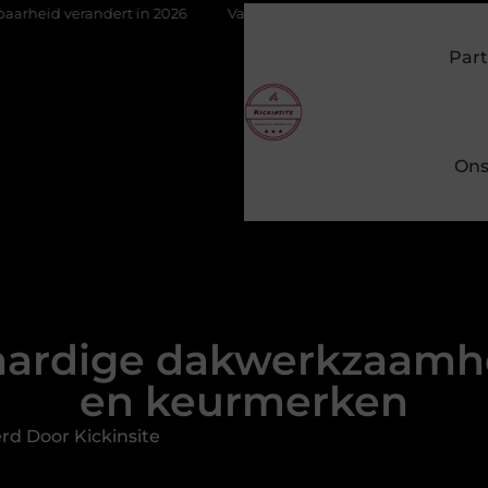
ert in 2026
Van het Oude Dorp tot de Gouden Driehoek: welke in
Part
Ons
ardige dakwerkzaamhe
en keurmerken
rd Door Kickinsite