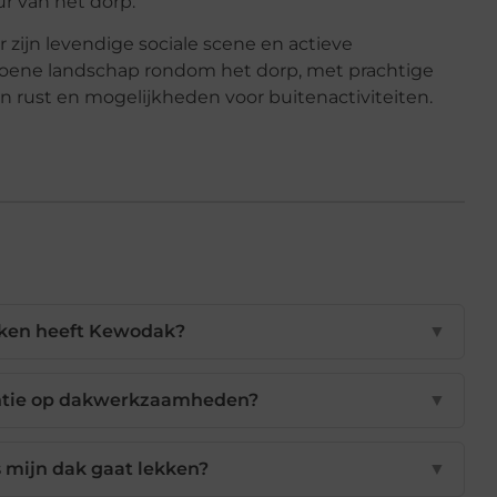
r van het dorp.
zijn levendige sociale scene en actieve
roene landschap rondom het dorp, met prachtige
n rust en mogelijkheden voor buitenactiviteiten.
ken heeft Kewodak?
▼
antie op dakwerkzaamheden?
▼
s mijn dak gaat lekken?
▼