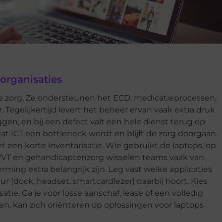
organisaties
de zorg. Ze ondersteunen het ECD, medicatieprocessen,
 Tegelijkertijd levert het beheer ervan vaak extra druk
ggen, en bij een defect valt een hele dienst terug op
t ICT een bottleneck wordt en blijft de zorg doorgaan.
 een korte inventarisatie. Wie gebruikt de laptops, op
e VVT en gehandicaptenzorg wisselen teams vaak van
rming extra belangrijk zijn. Leg vast welke applicaties
r (dock, headset, smartcardlezer) daarbij hoort. Kies
atie. Ga je voor losse aanschaf, lease of een volledig
en, kan zich oriënteren op oplossingen voor laptops