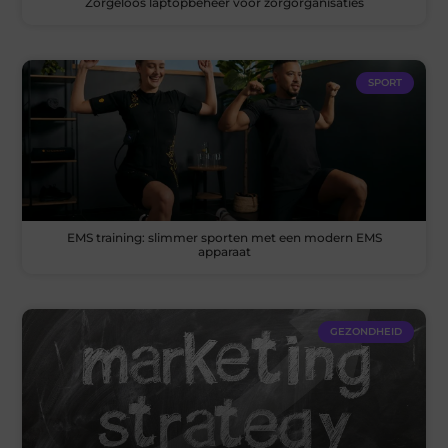
Zorgeloos laptopbeheer voor zorgorganisaties
SPORT
EMS training: slimmer sporten met een modern EMS
apparaat
GEZONDHEID