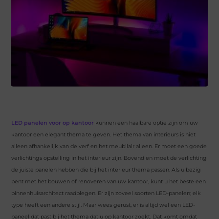
LED panelen voor op kantoor
kunnen een haalbare optie zijn om uw
kantoor een elegant thema te geven. Het thema van interieurs is niet
alleen afhankelijk van de verf en het meubilair alleen. Er moet een goede
verlichtings opstelling in het interieur zijn. Bovendien moet de verlichting
de juiste panelen hebben die bij het interieur thema passen. Als u bezig
bent met het bouwen of renoveren van uw kantoor, kunt u het beste een
binnenhuisarchitect raadplegen. Er zijn zoveel soorten LED-panelen; elk
type heeft een andere stijl. Maar wees gerust, er is altijd wel een LED-
paneel dat past bij het thema dat u op kantoor zoekt. Dat komt omdat