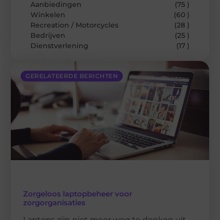
Aanbiedingen
(75 )
Winkelen
(60 )
Recreation / Motorcycles
(28 )
Bedrijven
(25 )
Dienstverlening
(17 )
GERELATEERDE BERICHTEN
Zorgeloos laptopbeheer voor
zorgorganisaties
Laptops zijn niet meer weg te denken uit