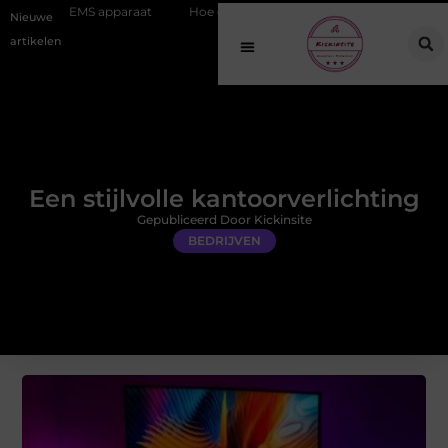
apparaat
Hoe online vindbaarheid verandert in 2026
Van het Oud
Nieuwe
artikelen
Een stijlvolle kantoorverlichting
Gepubliceerd Door Kickinsite
BEDRIJVEN