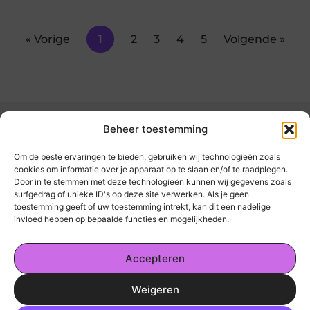
« Vorige
1
2
3
4
5
Volgende »
Beheer toestemming
Om de beste ervaringen te bieden, gebruiken wij technologieën zoals
cookies om informatie over je apparaat op te slaan en/of te raadplegen.
Door in te stemmen met deze technologieën kunnen wij gegevens zoals
kickinsite.nl – Echt, eerlijk, alles wat telt.
surfgedrag of unieke ID's op deze site verwerken. Als je geen
toestemming geeft of uw toestemming intrekt, kan dit een nadelige
invloed hebben op bepaalde functies en mogelijkheden.
Een verzameling van blogs en artikelen die
een breed scala aan onderwerpen uit het
Accepteren
dagelijks leven behandelen.
Weigeren
Onze informatie