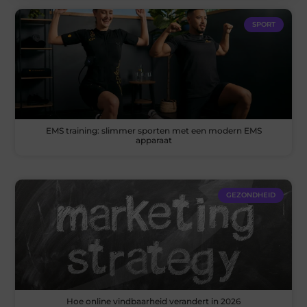
SPORT
EMS training: slimmer sporten met een modern EMS
apparaat
GEZONDHEID
Hoe online vindbaarheid verandert in 2026