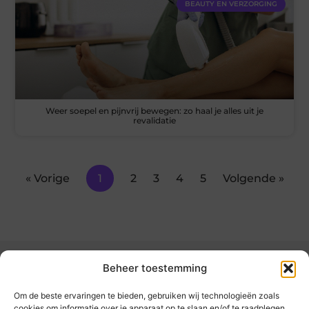
BEAUTY EN VERZORGING
Weer soepel en pijnvrij bewegen: zo haal je alles uit je
revalidatie
« Vorige
1
2
3
4
5
Volgende »
Beheer toestemming
Om de beste ervaringen te bieden, gebruiken wij technologieën zoals
cookies om informatie over je apparaat op te slaan en/of te raadplegen.