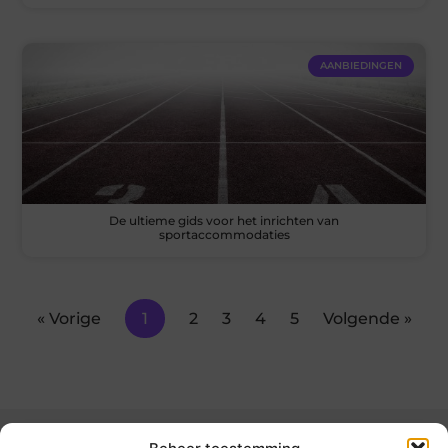
AANBIEDINGEN
De ultieme gids voor het inrichten van
sportaccommodaties
« Vorige
1
2
3
4
5
Volgende »