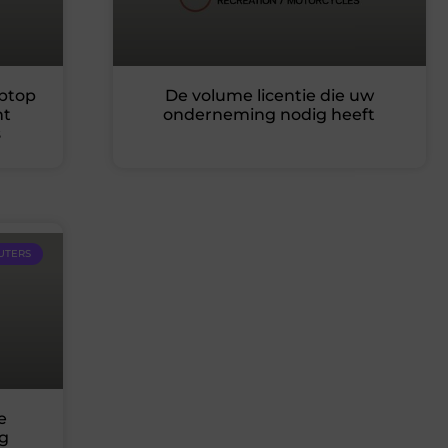
aptop
De volume licentie die uw
nt
onderneming nodig heeft
s
UTERS
e
ng