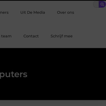
den Driehoek: welke inbraakpreventie past bij jouw buurt in Laren?
ners
Uit De Media
Over ons
 team
Contact
Schrijf mee
puters