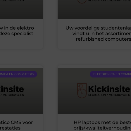
 in de elektro
Uw voordelige studentenl
eze specialist
vindt u in het assortime
refurbished computer
ONICA EN COMPUTERS
ELECTRONICA EN COMP
tico CMS voor
HP laptops met de best
restaties
prijs/kwaliteitverhoudi