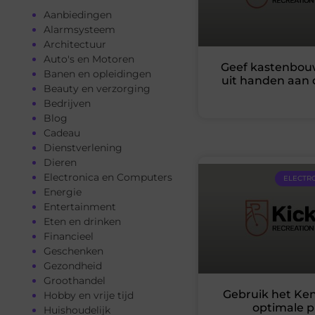
Aanbiedingen
Alarmsysteem
Architectuur
Auto's en Motoren
Geef kastenbouw
Banen en opleidingen
uit handen aan d
Beauty en verzorging
Bedrijven
Blog
Cadeau
Dienstverlening
Dieren
Electronica en Computers
ELECTR
Energie
Entertainment
Eten en drinken
Financieel
Geschenken
Gezondheid
Groothandel
Gebruik het Ken
Hobby en vrije tijd
optimale p
Huishoudelijk