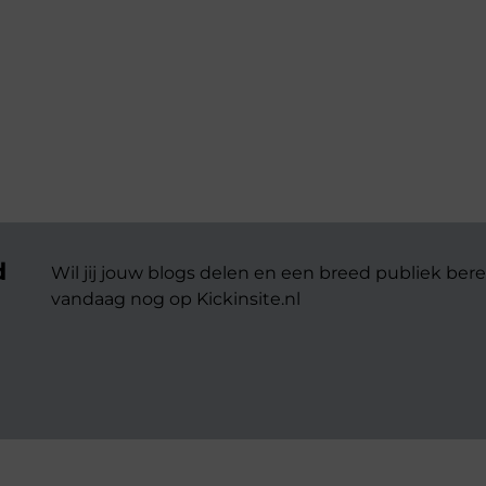
d
Wil jij jouw blogs delen en een breed publiek bere
vandaag nog op Kickinsite.nl