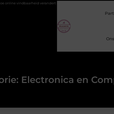
e vindbaarheid verandert in 2026
Van het Oude Dorp tot de Gou
Part
Ons
orie: Electronica en Com