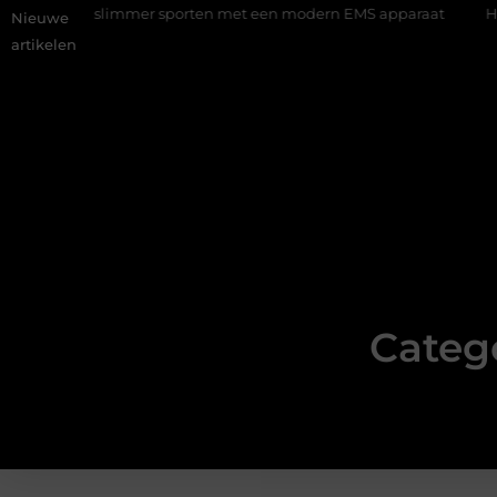
ning: slimmer sporten met een modern EMS apparaat
Hoe onlin
Nieuwe
artikelen
Categ