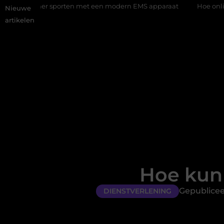
sporten met een modern EMS apparaat
Hoe online vindbaarheid 
Nieuwe
artikelen
Hoe kun 
Gepublicee
DIENSTVERLENING