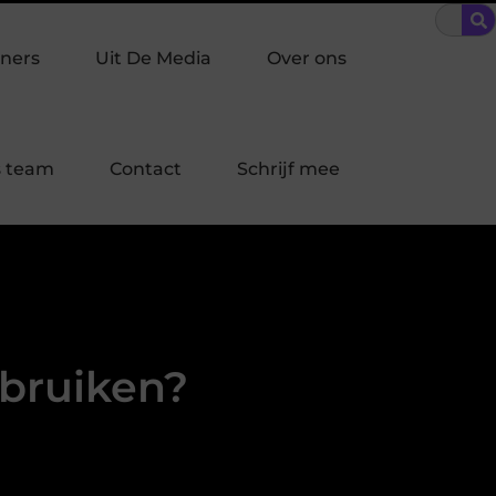
lke inbraakpreventie past bij jouw buurt in Laren?
Beschermin
ners
Uit De Media
Over ons
 team
Contact
Schrijf mee
ebruiken?