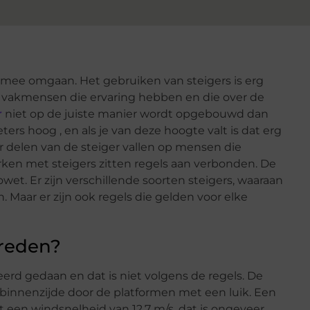
ig mee omgaan. Het gebruiken van steigers is erg
 vakmensen die ervaring hebben en die over de
r
niet op de juiste manier wordt opgebouwd dan
ters hoog , en als je van deze hoogte valt is dat erg
 delen van de steiger vallen op mensen die
rken met steigers zitten regels aan verbonden. De
wet. Er zijn verschillende soorten steigers, waaraan
. Maar er zijn ook regels die gelden voor elke
treden?
erd gedaan en dat is niet volgens de regels. De
e binnenzijde door de platformen met een luik. Een
een windsnelheid van 12,7 m/s. dat is ongeveer