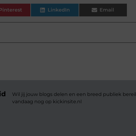
Pinterest
LinkedIn
Email
id
Wil jij jouw blogs delen en een breed publiek berei
vandaag nog op kickinsite.nl