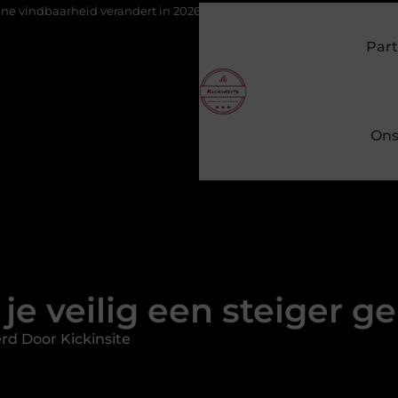
verandert in 2026
Van het Oude Dorp tot de Gouden Driehoek: we
Part
Ons
je veilig een steiger g
rd Door Kickinsite