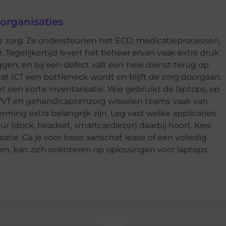
organisaties
de zorg. Ze ondersteunen het ECD, medicatieprocessen,
 Tegelijkertijd levert het beheer ervan vaak extra druk
ggen, en bij een defect valt een hele dienst terug op
t ICT een bottleneck wordt en blijft de zorg doorgaan.
 een korte inventarisatie. Wie gebruikt de laptops, op
e VVT en gehandicaptenzorg wisselen teams vaak van
rming extra belangrijk zijn. Leg vast welke applicaties
r (dock, headset, smartcardlezer) daarbij hoort. Kies
atie. Ga je voor losse aanschaf, lease of een volledig
en, kan zich oriënteren op oplossingen voor laptops